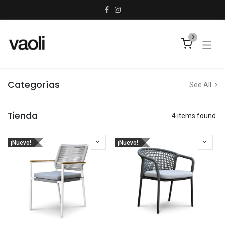
Ir al contenido
0
Categorías
See All
Tienda
4 items found.
¡Nuevo!
¡Nuevo!