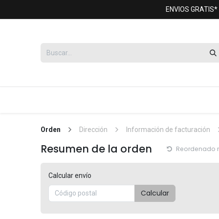
Ir al contenido
ENVIOS GRATIS*
mesas
sillas de comedor
creden
Orden
Dirección
Información de facturación
Resumen de la orden
Reordenado 
Calcular envío
Calcular