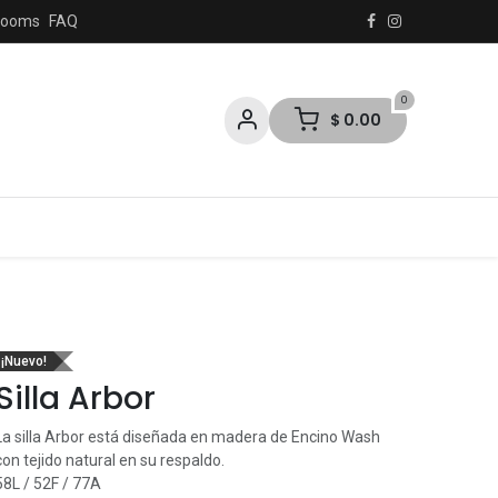
rooms
FAQ
0
$
0.00
es
¡Nuevo!
Silla Arbor
La silla Arbor está diseñada en madera de Encino Wash
con tejido natural en su respaldo.
58L / 52F / 77A