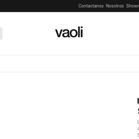
Contactanos
Nosotros
Show
zas y consolas
salas, sofas y sillones
ventilador