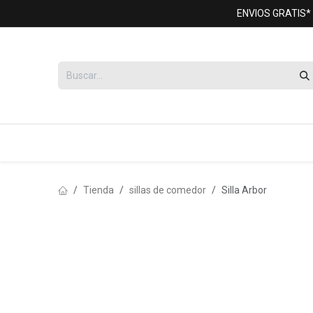
Ir al contenido
ENVIOS GRATIS*
mesas
sillas de comedor
creden
Tienda
sillas de comedor
Silla Arbor