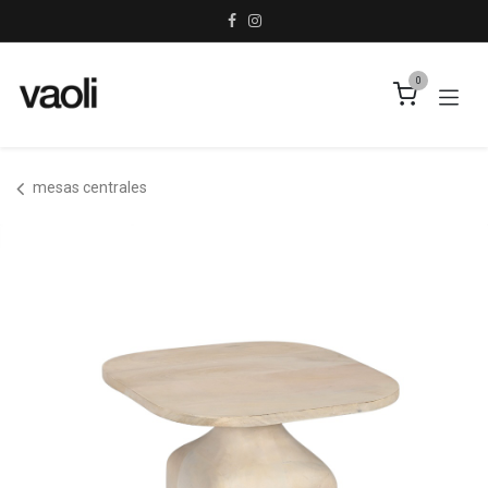
Ir al contenido
0
mesas centrales