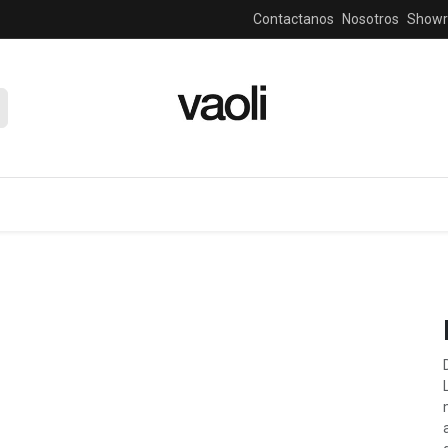
Contactanos
Nosotros
Show
zas y consolas
salas, sofas y sillones
ventilador