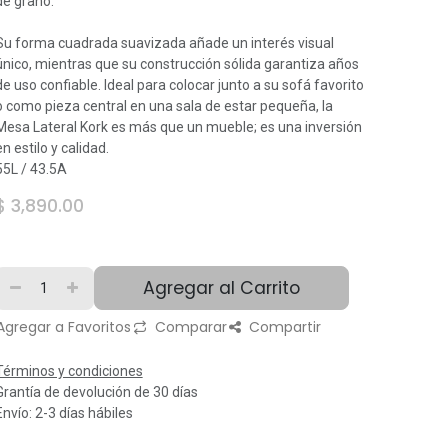
de grano.
Su forma cuadrada suavizada añade un interés visual
único, mientras que su construcción sólida garantiza años
de uso confiable. Ideal para colocar junto a su sofá favorito
o como pieza central en una sala de estar pequeña, la
Mesa Lateral Kork es más que un mueble; es una inversión
en estilo y calidad.
55L / 43.5A
$
3,890.00
Agregar al Carrito
Agregar a Favoritos
Comparar
Compartir
Términos y condiciones
Grantía de devolución de 30 días
Envío: 2-3 días hábiles